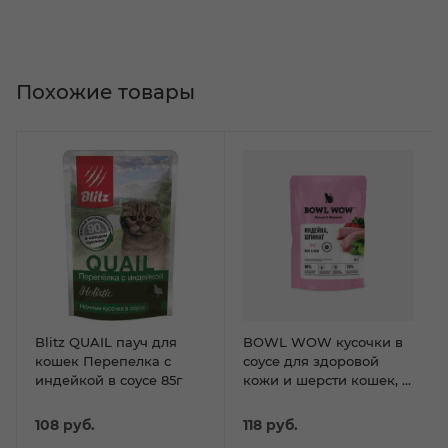
Похожие товары
Blitz QUAIL пауч для
BOWL WOW кусочки в
кошек Перепелка с
соусе для здоровой
индейкой в соусе 85г
кожи и шерсти кошек, с
индейкой и
добавлением шпината
108
руб.
118
руб.
85гр