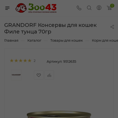
0
GRANDORF Консервы для кошек
Филе тунца 70гр
—
—
—
Главная
Каталог
Товары для кошек
Корм для кош
2
Артикул:
9512635