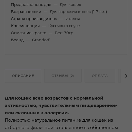
Предназначено для
—
Для кошек
Возраст кошки
—
Для взрослых кошек (1-7 лет)
Страна производитель
—
Италия
Консистенция
—
Кусочки в соусе
Описание кратко
—
Вес: 70гр
Бренд
—
Grandorf
ОПИСАНИЕ
ОТЗЫВЫ (2)
ОПЛАТА
ДО
Для кошек всех возрастов с нормальной
активностью, чувствительным пищеварением
или склонных к аллергии.
Полностью натуральное питание для кошек из
отборного филе, приготовленное в собственном