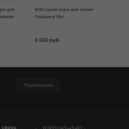
рм для
Blitz сухой корм для кошек
Свежее
Говядина 10кг
5 552
руб.
Подписаться
 СВЯЗЬ
8 (8332)43-43-60