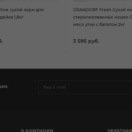
sitive сухой корм для
GRANDORF Fresh Сухой ко
ейка 1,8кг
стерилизованных кошек 
мясо утки с бататом 2кг
.
3 595
руб.
ших
О КОМПАНИИ
ОБРАТНАЯ