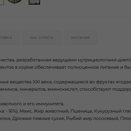
ТАВКА
КАК КУПИТЬ
НАЛИЧИЕ
чества, разработанная ведущими нутрициологами-диет
ентов в корме обеспечивает полноценное питание и бы
ые вещества XXI века, содержащиеся во фруктах ягодах
итаминов, минералов, аминокислот, способствуют подде
ивотного и его иммунитета.
а - 16%), Маис, Жир животный, Пшеница, Кукурузный глют
белки, Дрожжи пивные сухие, Рыбий жир лососевый, Пло