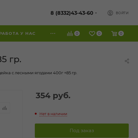
8 (8332)43-43-60
ВОЙТИ
РАБОТА У НАС
0
0
0
5 гр.
дейка с лесными ягодами 400г +85 гр.
354
руб.
Нет в наличии
Под заказ