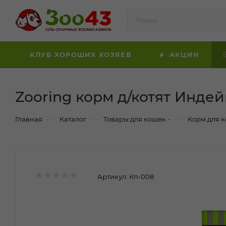
КЛУБ ХОРОШИХ ХОЗЯЕВ
АКЦИИ
Zooring корм д/котят Индей
—
—
—
Главная
Каталог
Товары для кошек
Корм для 
Артикул:
Кп-008