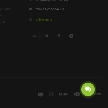
ектору
zakaz@zoo43.ru
ет
г.Киров
зыв