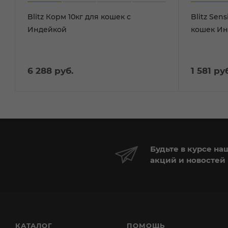
Blitz Корм 10кг для кошек с
Blitz Sen
Индейкой
кошек Инд
й
6 288
руб.
1 581
руб
Будьте в курсе на
акций и новостей
КАТАЛОГ
ПОМОЩЬ