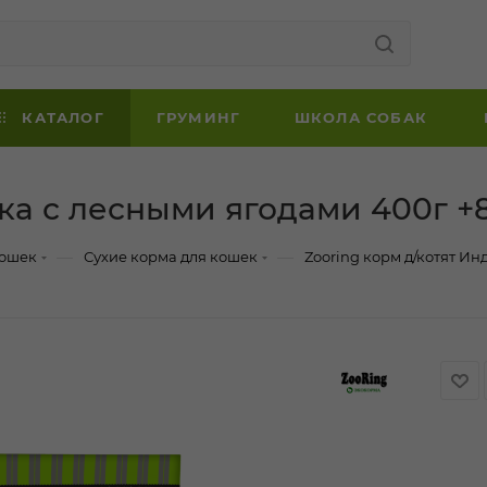
КАТАЛОГ
ГРУМИНГ
ШКОЛА СОБАК
ка с лесными ягодами 400г +8
—
—
кошек
Сухие корма для кошек
Zooring корм д/котят Ин