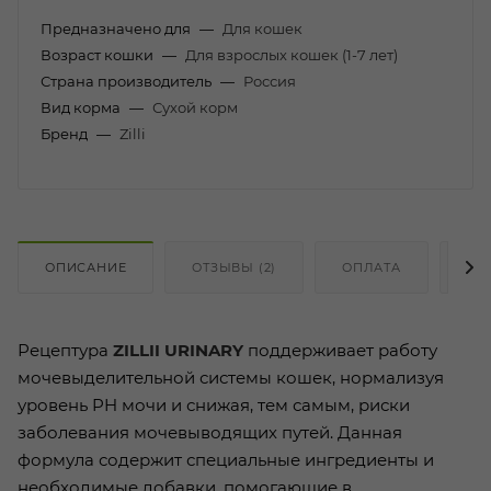
Предназначено для
—
Для кошек
Возраст кошки
—
Для взрослых кошек (1-7 лет)
Страна производитель
—
Россия
Вид корма
—
Сухой корм
Бренд
—
Zilli
ОПИСАНИЕ
ОТЗЫВЫ (2)
ОПЛАТА
ДО
Рецептура
ZILLII URINARY
поддерживает работу
мочевыделительной системы кошек, нормализуя
уровень PH мочи и снижая, тем самым, риски
заболевания мочевыводящих путей. Данная
формула содержит специальные ингредиенты и
необходимые добавки, помогающие в