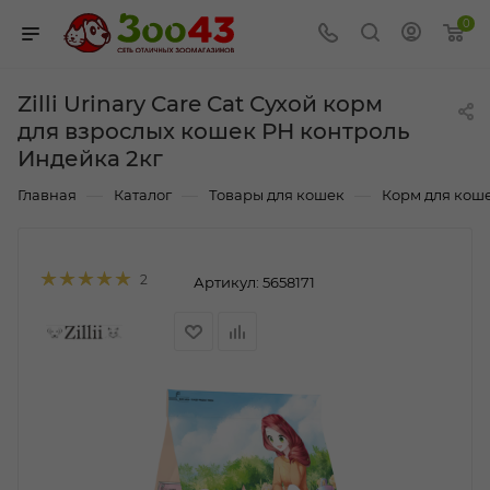
0
Zilli Urinary Care Cat Сухой корм
для взрослых кошек РН контроль
Индейка 2кг
—
—
—
Главная
Каталог
Товары для кошек
Корм для кош
2
Артикул:
5658171