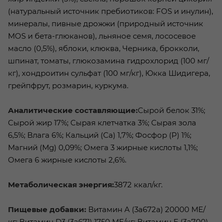
(натуральный источник пребиотиков: FOS и инулин),
минералы, пивные дрожжи (природный источник
MOS и бета-глюканов), льняное семя, лососевое
масло (0,5%), яблоки, клюква, Черника, брокколи,
шпинат, томаты, глюкозамина гидрохлорид (100 мг/
кг), хондроитин сульфат (100 мг/кг), Юкка Шидигера,
грейпфрут, розмарин, куркума.
Аналитические составляющие:
Сырой белок 31%;
Сырой жир 17%; Сырая клетчатка 3%; Сырая зола
6,5%; Влага 6%; Кальций (Са) 1,7%; Фосфор (P) 1%;
Магний (Mg) 0,09%; Омега 3 жирные кислоты 1,1%;
Омега 6 жирные кислоты 2,6%.
Метаболическая энергия:
3872 ккал/кг.
Пищевые добавки:
Витамин A (3a672a) 20000 МЕ/
кг; Витамин D3 (3a671) 1750 МЕ/кг; Витамин Е (3a700)