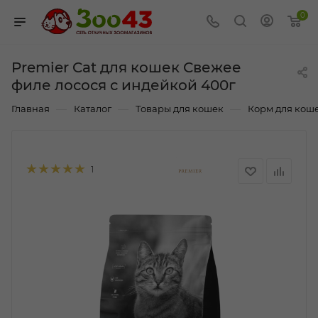
0
Premier Cat для кошек Свежее
филе лосося с индейкой 400г
—
—
—
Главная
Каталог
Товары для кошек
Корм для кош
1