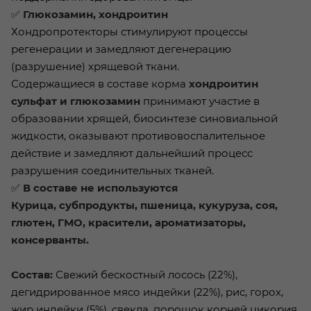
✅
Глюкозамин, хондроитин
Хондропротекторы стимулируют процессы
регенерации и замедляют дегенерацию
(разрушение) хрящевой ткани.
Содержащиеся в составе корма
хондроитин
сульфат и глюкозамин
принимают участие в
образовании хрящей, биосинтезе синовиальной
жидкости, оказывают противовоспалительное
действие и замедляют дальнейший процесс
разрушения соединительных тканей.
✅
В составе не используются
Курица, субпродукты, пшеница, кукуруза, соя,
глютен, ГМО, красители, ароматизаторы,
консерванты.
Состав:
Свежий бескостный лосось (22%),
дегидрированное мясо индейки (22%), рис, горох,
жир индейки (5%), свекла, порошок корней цикория