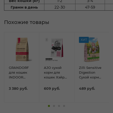
Вес кошки (кг)
1-2
3-4
Грамм в день
22-30
47-59
Похожие товары
ХИТ
GRANDORF
AJO сухой
Zilli Sensitive
для кошек
корм для
Digestion
INDOOR
кошек Хэйр
Сухой корм
Ягненок и
энд Скин 400г
для кошек с
Индейка 2кг
чувствительным
3 380
руб.
609
руб.
489
руб.
пищеварением
400гр