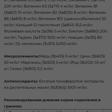
200 мг/кг; Витамин K3 (3a711) 4 мг/кг; Витамин B1
(3a821) 10 мг/кг; Витамин B2 (3a825i) 8 мг/кг; Витамин
B6 (3a831) 8 мг/кг; Витамин B12 (цианокобаламин) 50
мг/кг; Кальций-D-пантотенат (3a841) 16,5 мг/кг;
Фолиевая кислота (3a316) 5 мг/кг; Биотин (3a880) 200
мкг/кг; Таурин (3a370) 1500 мг/кг; Ниацин (3a315) 80
мг/кг; DL-метионин (3c301) 5,000 мг/кг.
Микроэлементы:
Медь (3b405) 5 мг/кг; Цинк (3b605)
50 мг/кг; Марганец (3b503) 5 мг/кг; Йод (3b202) 1,5 мг/
кг; Селен (3b801) 0,2 мг/кг.
Антиоксиданты:
богатые токоферолом экстракты
из растительных масел (1b306(i)) 1000 мг/кг.
Рекомендованная дневная корма кормления в
граммах: