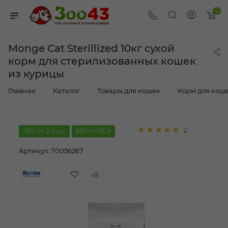
0
Monge Cat Sterillized 10кг сухой
корм для стерилизованных кошек
из курицы
—
—
—
Главная
Каталог
Товары для кошек
Корм для кош
2
-15% от 2-х шт.
ВЕРНУЛСЯ
Артикул:
70056267