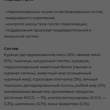
• стерилизованных кошек и кастрированных котов;
• ежедневного кормления;
• контроля массы тела после стерилизации;
• поддержания здоровья пищеварительной и
иммунной систем.
Состав:
Курица (дегидрированное мясо 26%, свежее мясо
10%), пшеница, кукурузный глютен, кукуруза,
гидролизованные животные белки (свиная и
куриная печень), животный жир (очищенный
куриный жир), гороховая клетчатка (3%), яичный
порошок, дегидрированный лосось, рыбий жир (2%),
минеральные вещества, дрожжевые продукты
(источник M.O.S. — 1%), ксилоолигосахариды (X.O.S. —
0,3%), шиповник (0,1%), юкка Шидигера (0,1%).