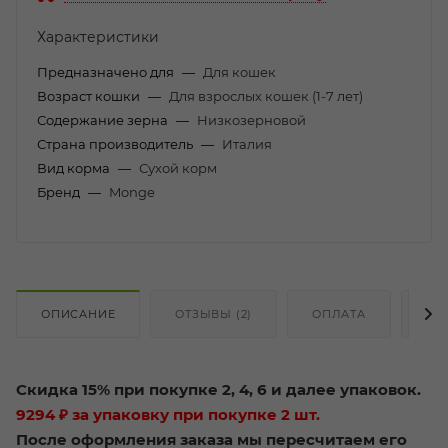
Характеристики
Предназначено для
—
Для кошек
Возраст кошки
—
Для взрослых кошек (1-7 лет)
Содержание зерна
—
Низкозерновой
Страна производитель
—
Италия
Вид корма
—
Сухой корм
Бренд
—
Monge
ОПИСАНИЕ
ОТЗЫВЫ (2)
ОПЛАТА
ДО
Скидка 15% при покупке 2, 4, 6 и далее упаковок.
9294 ₽ за упаковку при покупке 2 шт.
После оформления заказа мы пересчитаем его