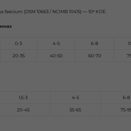
 faecium (DSM 10663 / NCIMB 10415) — 10⁹ КОЕ.
аммах
0-3
4-5
6-8
1
20-35
40-50
60-70
7
1,5-3
4-5
6-8
20-45
55-65
75-9