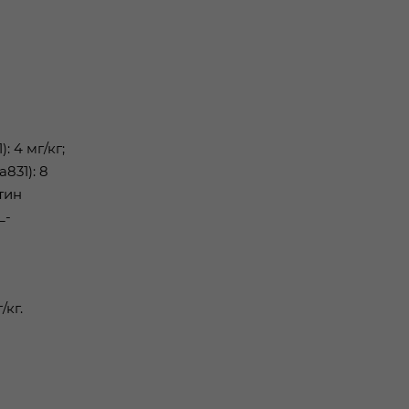
: 4 мг/кг;
a831): 8
отин
L-
/кг.