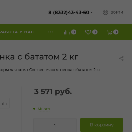
8 (8332)43-43-60
ВОЙТИ
РАБОТА У НАС
0
0
0
ка с бататом 2 кг
рм для котят Свежее мясо ягненка с бататом 2 кг
3 571
руб.
Много