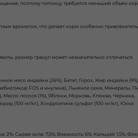
ыщение, поэтому питомцу требуется меньший объём кор
тным ароматом, что делает корм особенно привлекател
иенты, размер гранул может незначительно отличаться.
ное мясо индейки (26%), Батат, Горох, Жир индейки (9%)
ебиотиков: FOS и инулина), Льняное семя, Минералы, П
Масло лосося (1%), Яблоки, Морковь, Клюква, Черника,
д (100 мг/кг), Хондроитина сульфат (100 мг/кг), Юкка
2%; Сырая зола: 7,5%; Влажность: 6%; Кальций: 1,5%; Фосф