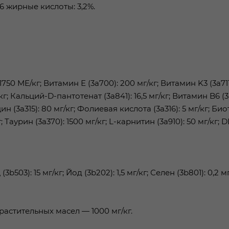
6 жирные кислоты: 3,2%.
750 МЕ/кг; Витамин Е (3а700): 200 мг/кг; Витамин K3 (3a711)
/кг; Кальций-D-пантотенат (3a841): 16,5 мг/кг; Витамин B6 (3
 (3a315): 80 мг/кг; Фолиевая кислота (3a316): 5 мг/кг; Би
 Таурин (3a370): 1500 мг/кг; L-карнитин (3a910): 50 мг/кг; D
b503): 15 мг/кг; Йод (3b202): 1,5 мг/кг; Селен (3b801): 0,2 мг
астительных масел — 1000 мг/кг.