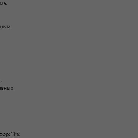
ма.
ьным
,
ивные
ор: 1,1%;