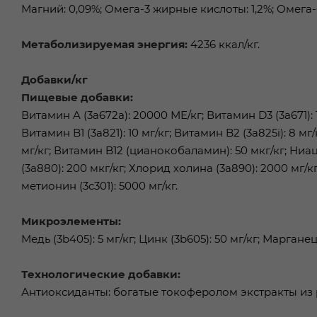
Магний: 0,09%; Омега-3 жирные кислоты: 1,2%; Омега-
Метаболизируемая энергия:
4236 ккал/кг.
Добавки/кг
Пищевые добавки:
Витамин A (3a672a): 20000 МЕ/кг; Витамин D3 (3а671): 1
Витамин B1 (3a821): 10 мг/кг; Витамин B2 (3a825i): 8 мг
мг/кг; Витамин B12 (цианокобаламин): 50 мкг/кг; Ниацин
(3a880): 200 мкг/кг; Хлорид холина (3a890): 2000 мг/кг;
метионин (3c301): 5000 мг/кг.
Микроэлементы:
Медь (3b405): 5 мг/кг; Цинк (3b605): 50 мг/кг; Марганец (3
Технологические добавки:
Антиоксиданты: богатые токоферолом экстракты из р