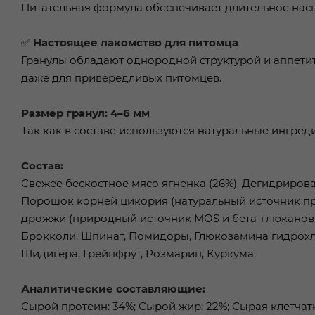
Питательная формула обеспечивает длительное нас
✅
Настоящее лакомство для питомца
Гранулы обладают однородной структурой и аппети
даже для привередливых питомцев.
Размер гранул: 4–6 мм
Так как в составе используются натуральные ингред
Состав:
Свежее бескостное мясо ягненка (26%), Дегидрирован
Порошок корней цикория (натуральный источник пр
дрожжи (природный источник MOS и бета-глюканов), 
Брокколи, Шпинат, Помидоры, Глюкозамина гидрохлори
Шидигера, Грейпфрут, Розмарин, Куркума.
Аналитические составляющие:
Сырой протеин: 34%; Сырой жир: 22%; Сырая клетчатка: 