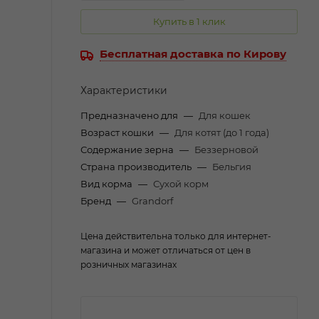
Купить в 1 клик
Бесплатная доставка по Кирову
Характеристики
Предназначено для
—
Для кошек
Возраст кошки
—
Для котят (до 1 года)
Содержание зерна
—
Беззерновой
Страна производитель
—
Бельгия
Вид корма
—
Сухой корм
Бренд
—
Grandorf
Цена действительна только для интернет-
магазина и может отличаться от цен в
розничных магазинах