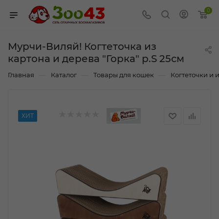
0
Мурчи-Виляй! Когтеточка из
картона и дерева "Горка" р.S 25см
—
—
—
Главная
Каталог
Товары для кошек
Когтеточки и
ХИТ