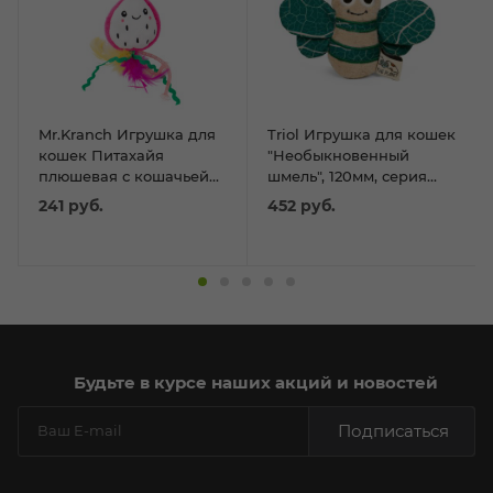
Mr.Kranch Игрушка для
Triol Игрушка для кошек
кошек Питахайя
"Необыкновенный
плюшевая с кошачьей
шмель", 120мм, серия
мятой и перышками 19
LOVE THE PLANET
241
руб.
452
руб.
см зеленая
Будьте в курсе наших акций и новостей
Подписаться