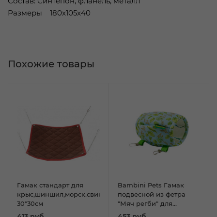
Состав: Синтепон, фланель, металл
Размеры 180x105x40
Похожие товары
Гамак стандарт для
Bambini Pets Гамак
крыс,шиншил,морск.свинки,дегу
подвесной из фетра
30*30см
"Мяч регби" для
грызунов и хорьков
413
руб.
453
руб.